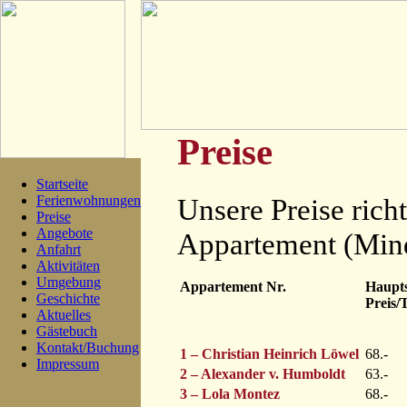
Preise
Startseite
Ferienwohnungen
Unsere Preise rich
Preise
Angebote
Appartement (Mind
Anfahrt
Aktivitäten
Umgebung
Appartement Nr.
Haupts
Geschichte
Preis/
Aktuelles
Gästebuch
Kontakt/Buchung
1 – Christian Heinrich Löwel
68.-
Impressum
2 – Alexander v. Humboldt
63.-
3 – Lola Montez
68.-