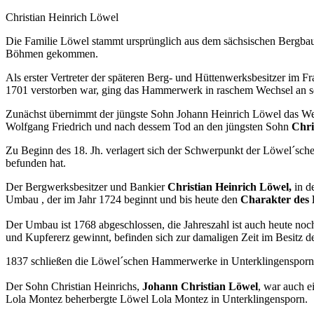
Christian Heinrich Löwel
Die Familie Löwel stammt ursprünglich aus dem sächsischen Bergbau
Böhmen gekommen.
Als erster Vertreter der späteren Berg- und Hüttenwerksbesitzer 
1701 verstorben war, ging das Hammerwerk in raschem Wechsel an s
Zunächst übernimmt der jüngste Sohn Johann Heinrich Löwel das Wer
Wolfgang Friedrich und nach dessem Tod an den jüngsten Sohn
Chri
Zu Beginn des 18. Jh. verlagert sich der Schwerpunkt der Löwel´sc
befunden hat.
Der Bergwerksbesitzer und Bankier
Christian Heinrich Löwel,
in d
Umbau , der im Jahr 1724 beginnt und bis heute den
Charakter des
Der Umbau ist 1768 abgeschlossen, die Jahreszahl ist auch heute noc
und Kupfererz gewinnt, befinden sich zur damaligen Zeit im Besitz 
1837 schließen die Löwel´schen Hammerwerke in Unterklingensporn
Der Sohn Christian Heinrichs,
Johann Christian Löwel
, war auch 
Lola Montez beherbergte Löwel Lola Montez in Unterklingensporn.