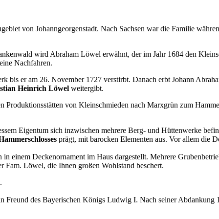
gebiet von Johanngeorgenstadt. Nach Sachsen war die Familie während
im Frankenwald wird Abraham Löwel erwähnt, der im Jahr 1684 den Kle
eine Nachfahren.
k bis er am 26. November 1727 verstirbt. Danach erbt Johann Abraham
stian Heinrich Löwel
weitergibt.
hen Produktionsstätten von Kleinschmieden nach Marxgrün zum Hammerg
essem Eigentum sich inzwischen mehrere Berg- und Hüttenwerke befin
 Hammerschlosses
prägt, mit barocken Elementen aus. Vor allem die D
h in einem Deckenornament im Haus dargestellt. Mehrere Grubenbetriebe
der Fam. Löwel, die Ihnen großen Wohlstand beschert.
.
ein Freund des Bayerischen Königs Ludwig I. Nach seiner Abdankung 18