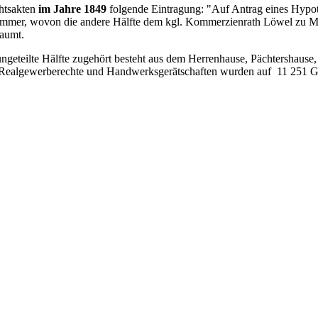
chtsakten
im Jahre 1849
folgende Eintragung: "Auf Antrag eines Hypo
mmer, wovon die andere Hälfte dem kgl. Kommerzienrath Löwel zu Marx
raumt.
geteilte Hälfte zugehört besteht aus dem Herrenhause, Pächtershaus
 Realgewerberechte und Handwerksgerätschaften wurden auf 11 251 
."